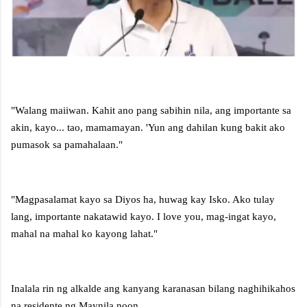
"Walang maiiwan. Kahit ano pang sabihin nila, ang importante sa
akin, kayo... tao, mamamayan. 'Yun ang dahilan kung bakit ako
pumasok sa pamahalaan."
"Magpasalamat kayo sa Diyos ha, huwag kay Isko. Ako tulay
lang, importante nakatawid kayo. I love you, mag-ingat kayo,
mahal na mahal ko kayong lahat."
Inalala rin ng alkalde ang kanyang karanasan bilang naghihikahos
na residente ng Maynila noon.