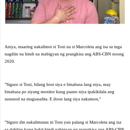
Aniya, maaring nakalimot si Toni na si Marcoleta ang isa sa mga
nagdiin na hindi na mabigyan ng prangkisa ang ABS-CBN noong
2020.
"Siguro si Toni, bilang host siya e binabasa lang niya, may
binabasa po siyang monitor kung paano niya ipakikilala ang
susunod na magsasalita. E doon lang siya nakatuon,"
"Siguro din nakalimutan ni Toni yun palang si Marcoleta ang isa
sa dahilan kung bakit hindi nabigyan ng prangkisa ang ABS-CBN.