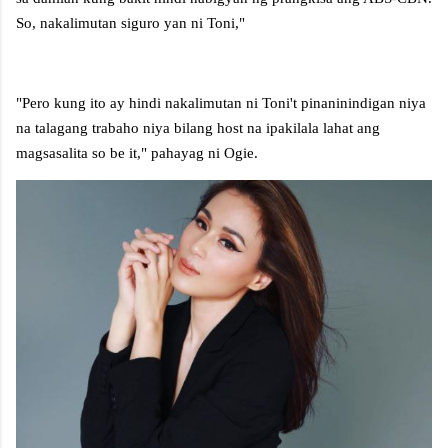
So, nakalimutan siguro yan ni Toni,"
"Pero kung ito ay hindi nakalimutan ni Toni't pinaninindigan niya
na talagang trabaho niya bilang host na ipakilala lahat ang
magsasalita so be it," pahayag ni Ogie.