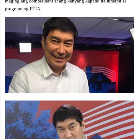
maging ang complainant at ang kanyang kapatid na lumapit sa
programang RTIA.