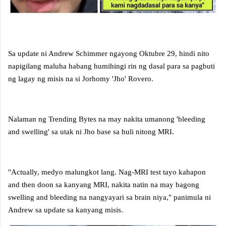
Sa update ni Andrew Schimmer ngayong Oktubre 29, hindi nito
napigilang maluha habang humihingi rin ng dasal para sa pagbuti
ng lagay ng misis na si Jorhomy 'Jho' Rovero.
Nalaman ng Trending Bytes na may nakita umanong 'bleeding
and swelling' sa utak ni Jho base sa huli nitong MRI.
"Actually, medyo malungkot lang. Nag-MRI test tayo kahapon
and then doon sa kanyang MRI, nakita natin na may bagong
swelling and bleeding na nangyayari sa brain niya," panimula ni
Andrew sa update sa kanyang misis.