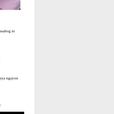
asabog ni
.
Gaya ngayon
: