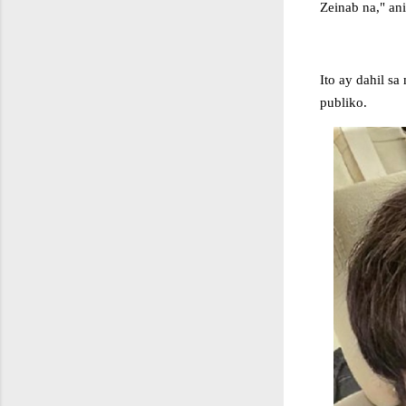
Zeinab na," an
Ito ay dahil s
publiko.