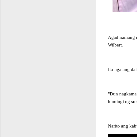
Agad namang na
Wilbert.
Ito nga ang da
"Dun nagkamali
humingi ng sor
Narito ang kab