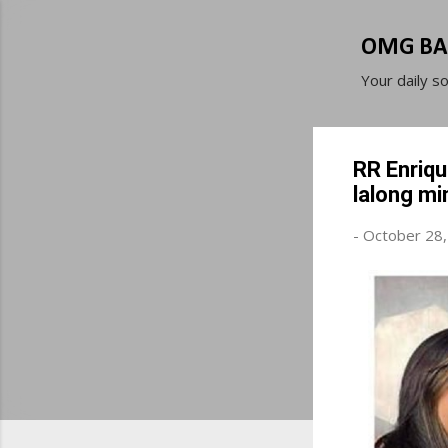
OMG BA
Your daily s
RR Enriqu
lalong mi
-
October 28