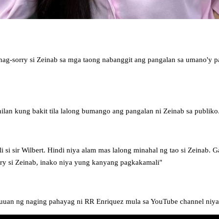
g-sorry si Zeinab sa mga taong nabanggit ang pangalan sa umano'y p
hilan kung bakit tila lalong bumango ang pangalan ni Zeinab sa publiko
 si sir Wilbert. Hindi niya alam mas lalong minahal ng tao si Zeinab. 
ry si Zeinab, inako niya yung kanyang pagkakamali"
uuan ng naging pahayag ni RR Enriquez mula sa YouTube channel niya