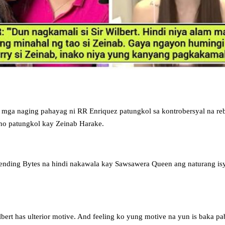
 mga naging pahayag ni RR Enriquez patungkol sa kontrobersyal na re
ino patungkol kay Zeinab Harake.
nding Bytes na hindi nakawala kay Sawsawera Queen ang naturang isy
ilbert has ulterior motive. And feeling ko yung motive na yun is baka pa