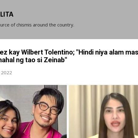
Skip to main content
LITA
ource of chismis around the country.
ez kay Wilbert Tolentino; "Hindi niya alam ma
nahal ng tao si Zeinab"
, 2022