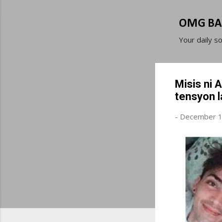
OMG BA
Your daily s
Misis ni 
tensyon l
-
December 1