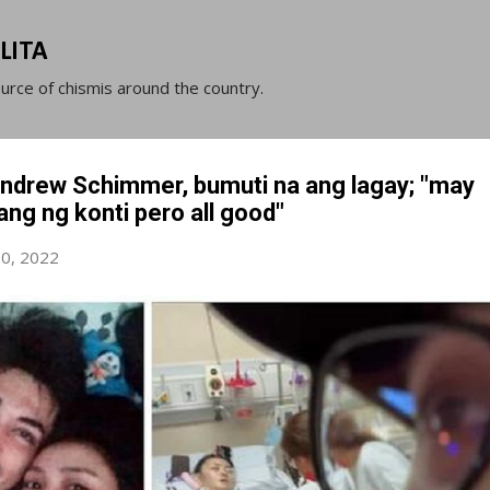
Skip to main content
LITA
ource of chismis around the country.
Andrew Schimmer, bumuti na ang lagay; "may
ang ng konti pero all good"
0, 2022