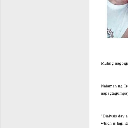
Muling nagbiga
Nalaman ng Tre
napagtagumpay
"Dialysis day a
which is lagi 