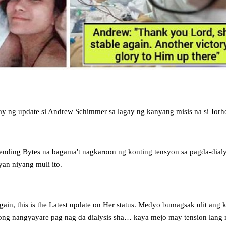
y ng update si Andrew Schimmer sa lagay ng kanyang misis na si Jor
nding Bytes na bagama't nagkaroon ng konting tensyon sa pagda-dialys
an niyang muli ito.
gain, this is the Latest update on Her status. Medyo bumagsak ulit ang
itong nangyayare pag nag da dialysis sha… kaya mejo may tension lang 