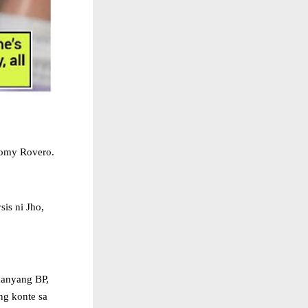
homy Rovero.
is ni Jho,
 kanyang BP,
ng konte sa