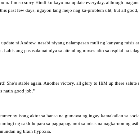
oom. I’m so sorry Hindi ko kayo ma update everyday, although maga
this past few days, ngayon lang mejo nag ka-problem ulit, but all good
update ni Andrew, nasabi niyang nalampasan muli ng kanyang misis a
. Labis ang pasasalamat niya sa attending nurses nito sa ospital na tal
.
! She’s stable again. Another victory, all glory to HiM up there salute
s natin good job."
mmer ay isang aktor sa bansa na gumawa ng ingay kamakailan sa soci
humingi ng saklolo para sa pagpapagamot sa misis na nagkaroon ng ast
inundan ng brain hypoxia.