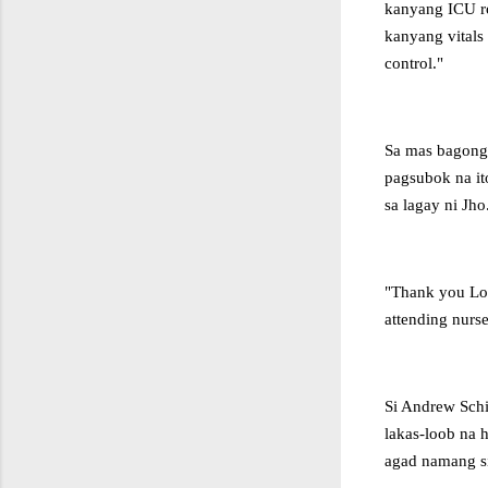
kanyang ICU r
kanyang vitals 
control."
Sa mas bagong 
pagsubok na ito
sa lagay ni Jho
"Thank you Lord
attending nurse
Si Andrew Schi
lakas-loob na 
agad namang s