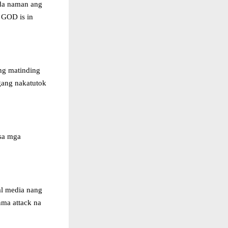
nda naman ang
, GOD is in
ng matinding
agang nakatutok
 sa mga
al media nang
hma attack na