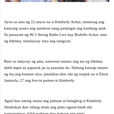
Ayon sa ama ng 22-anyos na si Kimberly Achas, mismong ang
kanyang asawa ang nandoon nang paslangin ang kanilang anak.
Sa panayam ng 90.3 Strong Radio Live kay Rodolfo Achas, ama
ng biktima, isinalaysay niya ang nangyari.
Base sa salaysay ng ama, naroroon umano ang ina ng biktima
dahil dapat ay papasok pa sa paaralan ito. Habang kausap umano
ng ina ang kumare niya, pinalabas daw sila ng suspek na si Elson
Jamisola, 27 ang live-in partner ni Kimberly.
Agad daw nitong sinara ang pintuan at binugbog si Kimberly.
Sinubukan daw nilang sirain ang pinto ngunit hindi sila
nagtagumpay dahil mahirap daw buksan ang pinto.