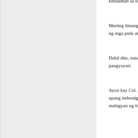
kinalaman sa 
Mariing itinang
ng mga pulis a
Dahil dito, n
pangyayari.
Ayon kay Col. 
upang imbestig
mabigyan ng hu