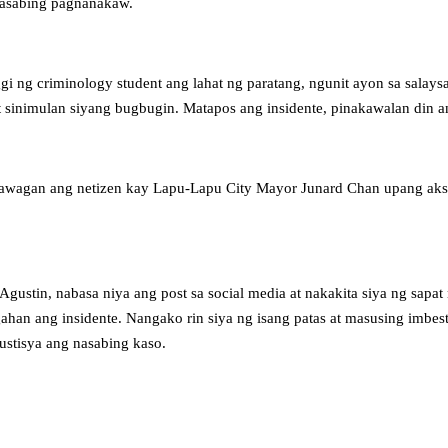
nasabing pagnanakaw.
gi ng criminology student ang lahat ng paratang, ngunit ayon sa salaysay
t sinimulan siyang bugbugin. Matapos ang insidente, pinakawalan din a
anawagan ang netizen kay Lapu-Lapu City Mayor Junard Chan upang ak
Agustin, nabasa niya ang post sa social media at nakakita siya ng sapat
ahan ang insidente. Nangako rin siya ng isang patas at masusing imbe
stisya ang nasabing kaso.