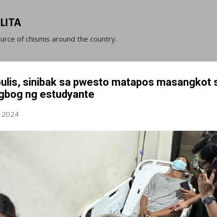
Skip to main content
LITA
ource of chismis around the country.
pulis, sinibak sa pwesto matapos masangkot 
bog ng estudyante
, 2024