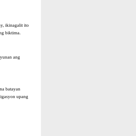
, ikinagalit ito
ng biktima.
syunan ang
 na batayan
stigasyon upang