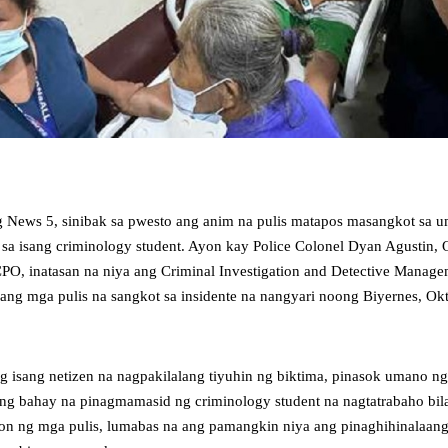
g News 5, sinibak sa pwesto ang anim na pulis matapos masangkot sa 
sa isang criminology student. Ayon kay Police Colonel Dyan Agustin, O
O, inatasan na niya ang Criminal Investigation and Detective Manage
ang mga pulis na sangkot sa insidente na nangyari noong Biyernes, Okt
ng isang netizen na nagpakilalang tiyuhin ng biktima, pinasok umano n
 bahay na pinagmamasid ng criminology student na nagtatrabaho bila
on ng mga pulis, lumabas na ang pamangkin niya ang pinaghihinalaan