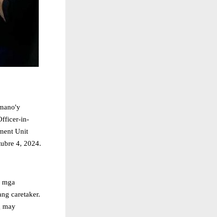
umano'y
fficer-in-
ment Unit
ubre 4, 2024.
g mga
ng caretaker.
g may