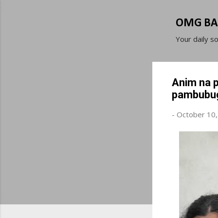
OMG BA
Your daily s
Anim na 
pambubug
-
October 10